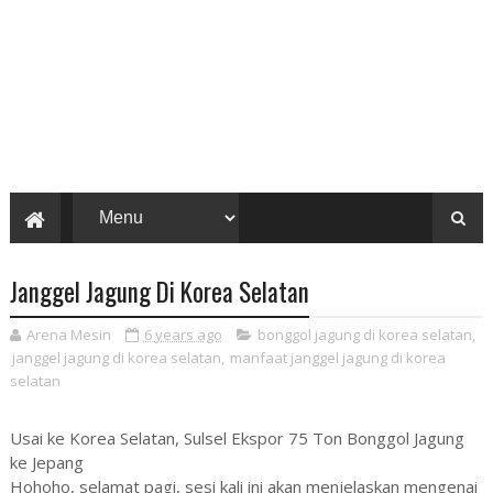
Janggel Jagung Di Korea Selatan
Arena Mesin
6 years ago
bonggol jagung di korea selatan
,
janggel jagung di korea selatan
,
manfaat janggel jagung di korea
selatan
Usai ke Korea Selatan, Sulsel Ekspor 75 Ton Bonggol Jagung
ke Jepang
Hohoho, selamat pagi, sesi kali ini akan menjelaskan mengenai