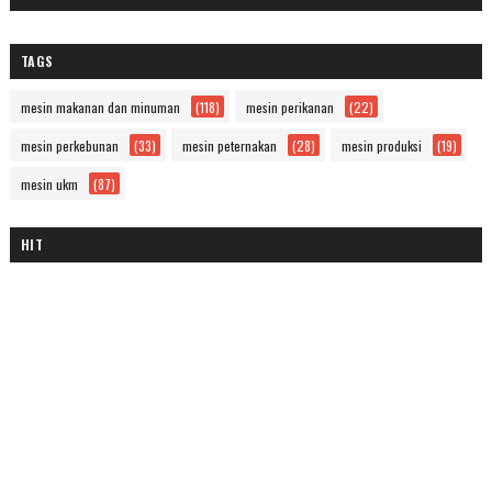
TAGS
mesin makanan dan minuman
(118)
mesin perikanan
(22)
mesin perkebunan
(33)
mesin peternakan
(28)
mesin produksi
(19)
mesin ukm
(87)
HIT