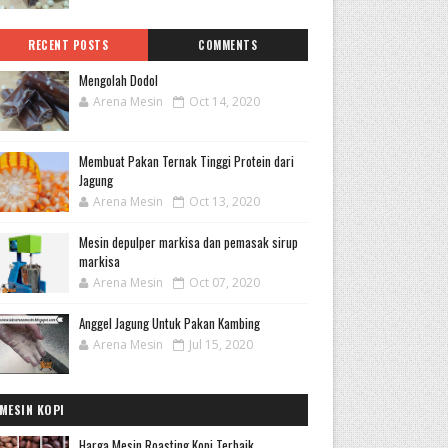
RECENT POSTS
COMMENTS
Mengolah Dodol
Arena Mesin
Oct 14, 2020
Membuat Pakan Ternak Tinggi Protein dari
Jagung
Arena Mesin
Oct 13, 2020
Mesin depulper markisa dan pemasak sirup
markisa
Arena Mesin
Oct 07, 2020
Anggel Jagung Untuk Pakan Kambing
Arena Mesin
Jul 15, 2020
MESIN KOPI
Harga Mesin Roasting Kopi Terbaik