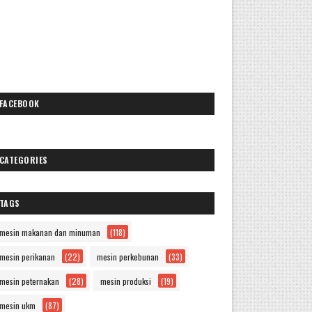
FACEBOOK
CATEGORIES
TAGS
mesin makanan dan minuman
(118)
mesin perikanan
(22)
mesin perkebunan
(33)
mesin peternakan
(28)
mesin produksi
(19)
mesin ukm
(87)