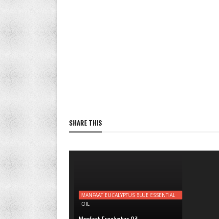
SHARE THIS
MANFAAT EUCALYPTUS BLUE ESSENTIAL
OIL
Manfaat Eucalyptus Oil