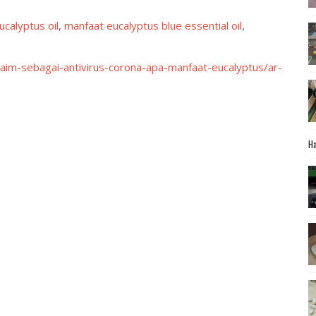
calyptus oil
,
manfaat eucalyptus blue essential oil
,
laim-sebagai-antivirus-corona-apa-manfaat-eucalyptus/ar-
Ha