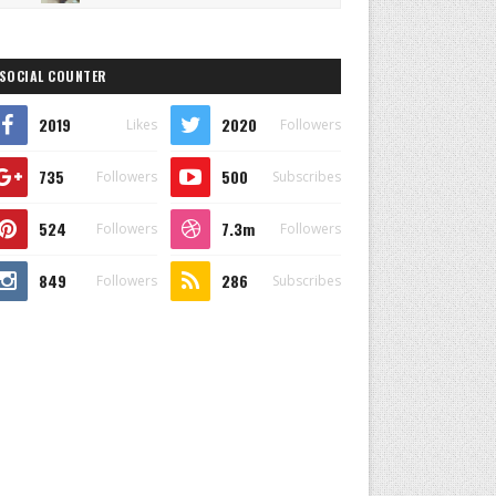
SOCIAL COUNTER
2019
2020
Likes
Followers
735
500
Followers
Subscribes
524
7.3m
Followers
Followers
849
286
Followers
Subscribes