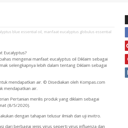
yptus blue essential oil
,
manfaat eucalyptus globulus essential
at Eucalyptus?
bahas mengenai manfaat eucalyptus oil Diklaim sebagai
imak selengkapnya lebih dalam tentang Diklaim sebagai
© Disediakan oleh Kompas.com
uk mendapatkan air.
ian Pertanian merilis produk yang diklaim sebagai
mat (8/5/2020).
lakukan dengan tahapan telusur ilmiah dan uji invitro.
dari berbagai jenis virus seperti virus influenza dan