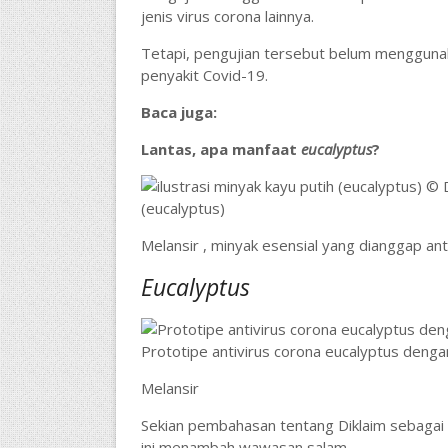
jenis virus corona lainnya.
Tetapi, pengujian tersebut belum menggunak
penyakit Covid-19.
Baca juga:
Lantas, apa manfaat
eucalyptus
?
© 
(eucalyptus)
Melansir , minyak esensial yang dianggap ant
Eucalyptus
Prototipe antivirus corona eucalyptus denga
Melansir
Sekian pembahasan tentang Diklaim sebagai 
ini menambah wawasan salam