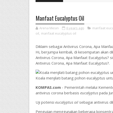
Manfaat Eucalyptus Oil
Arena Mesin
6 years ago
manfaat eucal
oil
,
manfaat eucalyptus oil
Diklaim sebagai Antivirus Corona, Apa Manfa
Hi, berjumpa kembali, di kesempatan akan di
Antivirus Corona, Apa Manfaat Eucalyptus? s
Antivirus Corona, Apa Manfaat Eucalyptus?.
Koala menjilati batang pohon eucalyptus unt
KOMPAS.com
- Pemerintah melalui Kementer
antivirus corona berbasis
eucalyptus
pada Ju
Uji potensi
eucalyptus oil
sebagai antivirus di
Pengujian menggunakan beberapa konsentrasi 