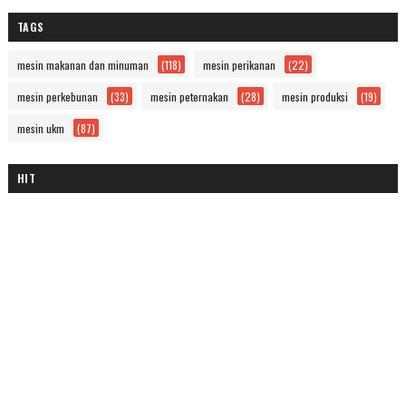
TAGS
mesin makanan dan minuman
(118)
mesin perikanan
(22)
mesin perkebunan
(33)
mesin peternakan
(28)
mesin produksi
(19)
mesin ukm
(87)
HIT