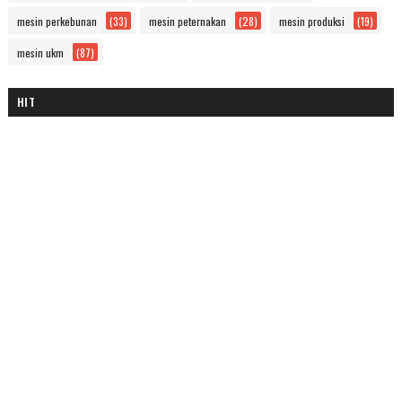
mesin perkebunan
(33)
mesin peternakan
(28)
mesin produksi
(19)
mesin ukm
(87)
HIT