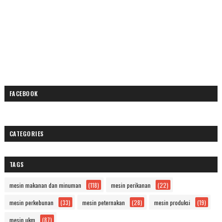
FACEBOOK
CATEGORIES
TAGS
mesin makanan dan minuman
(118)
mesin perikanan
(22)
mesin perkebunan
(33)
mesin peternakan
(28)
mesin produksi
(19)
mesin ukm
(87)