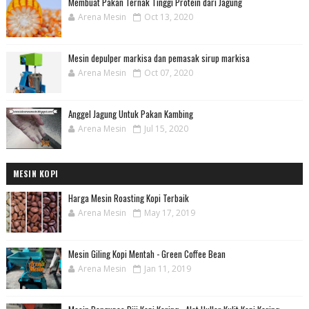
Membuat Pakan Ternak Tinggi Protein dari Jagung
Arena Mesin
Oct 13, 2020
Mesin depulper markisa dan pemasak sirup markisa
Arena Mesin
Oct 07, 2020
Anggel Jagung Untuk Pakan Kambing
Arena Mesin
Jul 15, 2020
MESIN KOPI
Harga Mesin Roasting Kopi Terbaik
Arena Mesin
May 17, 2019
Mesin Giling Kopi Mentah - Green Coffee Bean
Arena Mesin
Jan 11, 2019