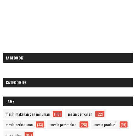
FACEBOOK
CATEGORIES
TAGS
mesin makanan dan minuman
(118)
mesin perikanan
(22)
mesin perkebunan
(33)
mesin peternakan
(28)
mesin produksi
(19)
mesin ukm
(87)