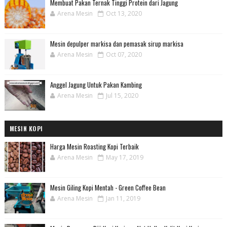
Membuat Pakan Ternak Tinggi Protein dari Jagung
Arena Mesin
Oct 13, 2020
Mesin depulper markisa dan pemasak sirup markisa
Arena Mesin
Oct 07, 2020
Anggel Jagung Untuk Pakan Kambing
Arena Mesin
Jul 15, 2020
MESIN KOPI
Harga Mesin Roasting Kopi Terbaik
Arena Mesin
May 17, 2019
Mesin Giling Kopi Mentah - Green Coffee Bean
Arena Mesin
Jan 11, 2019