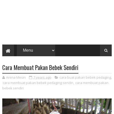
Cara Membuat Pakan Bebek Sendiri
Arena Mesin
7 years ago
cara buat pakan bebek pedaging
,
cara membuat pakan bebek pedaging sendiri
,
cara membuat pakan
bebek sendiri