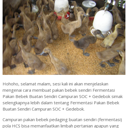
Hohoho, selamat malam, sesi kali ini akan menjelaskan
mengenai cara membuat pakan bebek sendiri Fermentasi
Pakan Bebek Buatan Sendiri Campuran SOC + Gedebok simak
selengkapnya lebih dalam tentang Fermentasi Pakan Bebek
Buatan Sendiri Campuran SOC + Gedebok.
Campuran pakan bebek pedaging buatan sendiri (fermentasi)
pola HCS bisa memanfaatkan limbah pertanian apapun yang