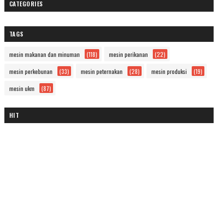
CATEGORIES
TAGS
mesin makanan dan minuman
(118)
mesin perikanan
(22)
mesin perkebunan
(33)
mesin peternakan
(28)
mesin produksi
(19)
mesin ukm
(87)
HIT