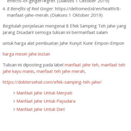
effects-of-ginger/#gref. (Diakses 1 Oktober 2019)
8 Benefits of Red Ginger
. https://deltomed.id/en/health/8-
manfaat-jahe-merah. (Diakses 1 Oktober 2019)
Begitulah penjelasan mengenai 8 Efek Samping Teh Jahe yang
Jarang Disadari! semoga tulisan ini bermanfaat salam
untuk harga alat pembuatan Jahe Kunyit Kunir Empon-Empon
harga mesin jahe instan
Tulisan ini diposting pada label
manfaat jahe teh
,
manfaat teh
jahe kayu manis
,
manfaat teh jahe merah
,
https://doktersehat.com/efek-samping-teh-jahe/
Manfaat Jahe Untuk Merpati
Manfaat Jahe Untuk Payudara
Manfaat Jahe Untuk Diet