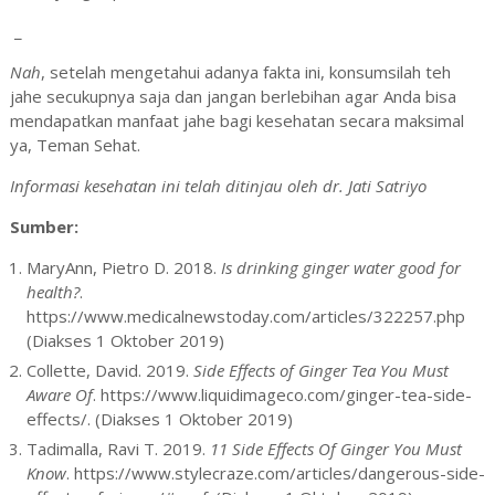
_
Nah
, setelah mengetahui adanya fakta ini, konsumsilah teh
jahe secukupnya saja dan jangan berlebihan agar Anda bisa
mendapatkan manfaat jahe bagi kesehatan secara maksimal
ya, Teman Sehat.
Informasi kesehatan ini telah ditinjau oleh
dr. Jati Satriyo
Sumber:
MaryAnn, Pietro D. 2018.
Is drinking ginger water good for
health?
.
https://www.medicalnewstoday.com/articles/322257.php
(Diakses 1 Oktober 2019)
Collette, David. 2019.
Side Effects of Ginger Tea You Must
Aware Of
. https://www.liquidimageco.com/ginger-tea-side-
effects/. (Diakses 1 Oktober 2019)
Tadimalla, Ravi T. 2019.
11 Side Effects Of Ginger You Must
Know
. https://www.stylecraze.com/articles/dangerous-side-