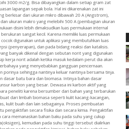
ihi 3000 m2/g. Bisa dibayangkan dalam setiap gram zat
asan lapangan sepak bola. Hal ini dikarenakan zat ini
ang berkisar dari ukuran mikro dibawah 20 A (Angstrom),
dan ukuran makro yang melebihi 500 A (pembagian ukuran
ukaan disini lebih dimaksudkan luas permukaan internal
g berukuran sangat kecil. Karena memiliki luas permukaan
 cocok digunakan untuk aplikasi yang membutuhkan luas
si (penyerapan), dan pada bidang reaksi dan katalisis.
yang banyak dikenal dengan sebutan norit yang digunakan
p kerja norit adalah ketika masuk kedalam perut dia akan
berbahaya yang menyebabkan gangguan pencernaan.
orinya sehingga nantinya keluar nantinya bersama tinja.
an dasar batu bara dan biomasa. Intinya bahan dasar
nsur karbon yang besar. Dewasa ini karbon aktif yang
ara peneliti karena bersumber dari bahan yang terbarukan
ibuat dari limbah biomasa seperti kulit kacang-kacangan,
as, kulit buah dan lain sebagainya. Proses pembuatan
itu pengaktifan secara fisika dan secara kimia. Pengaktifan
an cara memanaskan bahan baku pada suhu yang cukup
a(oksigen), kemudian pada suhu tinggi tersebut dialirkan