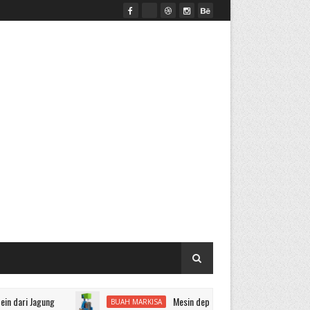
gung
Mesin depulper markisa dan pemasak sirup mark
BUAH MARKISA