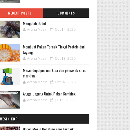
RECENT POSTS
COMMENTS
Mengolah Dodol
Arena Mesin
Oct 14, 2020
Membuat Pakan Ternak Tinggi Protein dari
Jagung
Arena Mesin
Oct 13, 2020
Mesin depulper markisa dan pemasak sirup
markisa
Arena Mesin
Oct 07, 2020
Anggel Jagung Untuk Pakan Kambing
Arena Mesin
Jul 15, 2020
MESIN KOPI
Harga Mesin Roasting Kopi Terbaik