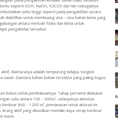
edangkan pada pengaktifan kimiawi, bahan baku sebelum
rtentu seperti KOH, NaOH, K2CO3 dan lain sebagainya.
embutuhkan suhu tinggi seperti pada pengaktifan secara
lah diaktifkan untuk membuang sisa – sisa bahan kimia yang
ngabungan antara metode fisika dan kimia untuk
tipe pengaktifan tersebut
g aktif, diantaranya adalah tempurung kelapa, tongkol
pa sawit. Diantara bahan-bahan tersebut yang paling bagus
um bekas untuk pembakaannya. Tahap pertama dilakukan
Ha
engan suhu antara 150 – 300oC. selanjutnya aktivitas
 berkisar 800 – 1200 oC. pemanasan untuk aktivasi ini
 Arang aktif yang dihasilkan memiliki daya serap berkisar
00 mesh.