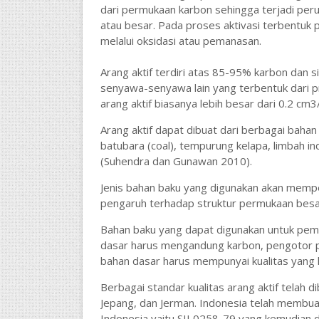
dari permukaan karbon sehingga terjadi per
atau besar. Pada proses aktivasi terbentuk 
melalui oksidasi atau pemanasan.
Arang aktif terdiri atas 85-95% karbon dan s
senyawa-senyawa lain yang terbentuk dari p
arang aktif biasanya lebih besar dari 0.2 c
Arang aktif dapat dibuat dari berbagai baha
batubara (coal), tempurung kelapa, limbah indus
(Suhendra dan Gunawan 2010).
Jenis bahan baku yang digunakan akan mempe
pengaruh terhadap struktur permukaan besar d
Bahan baku yang dapat digunakan untuk pembua
dasar harus mengandung karbon, pengotor p
bahan dasar harus mempunyai kualitas yang 
Berbagai standar kualitas arang aktif telah d
Jepang, dan Jerman. Indonesia telah membuat
Indonesia yaitu SII 0258-79 yang kemudian 