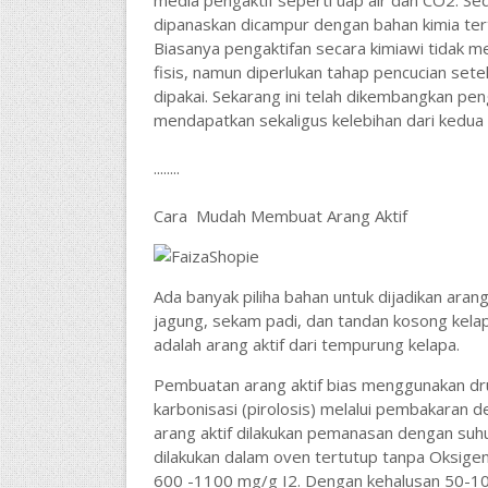
media pengaktif seperti uap air dan CO2. S
dipanaskan dicampur dengan bahan kimia te
Biasanya pengaktifan secara kimiawi tidak m
fisis, namun diperlukan tahap pencucian sete
dipakai. Sekarang ini telah dikembangkan pe
mendapatkan sekaligus kelebihan dari kedua 
........
Cara Mudah Membuat Arang Aktif
Ada banyak piliha bahan untuk dijadikan aran
jagung, sekam padi, dan tandan kosong kela
adalah arang aktif dari tempurung kelapa.
Pembuatan arang aktif bias menggunakan dr
karbonisasi (pirolosis) melalui pembakaran d
arang aktif dilakukan pemanasan dengan suhu
dilakukan dalam oven tertutup tanpa Oksigen.
600 -1100 mg/g I2. Dengan kehalusan 50-1