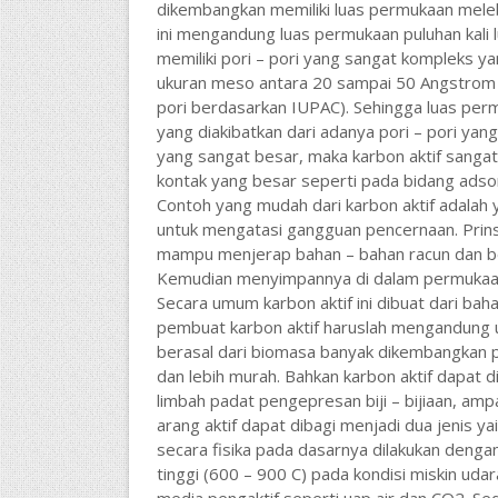
dikembangkan memiliki luas permukaan meleb
ini mengandung luas permukaan puluhan kali lu
memiliki pori – pori yang sangat kompleks y
ukuran meso antara 20 sampai 50 Angstrom 
pori berdasarkan IUPAC). Sehingga luas perm
yang diakibatkan dari adanya pori – pori yan
yang sangat besar, maka karbon aktif sangat
kontak yang besar seperti pada bidang adsorp
Contoh yang mudah dari karbon aktif adalah 
untuk mengatasi gangguan pencernaan. Prinsi
mampu menjerap bahan – bahan racun dan 
Kemudian menyimpannya di dalam permukaan p
Secara umum karbon aktif ini dibuat dari bah
pembuat karbon aktif haruslah mengandung u
berasal dari biomasa banyak dikembangkan p
dan lebih murah. Bahkan karbon aktif dapat d
limbah padat pengepresan biji – bijiaan, amp
arang aktif dapat dibagi menjadi dua jenis ya
secara fisika pada dasarnya dilakukan deng
tinggi (600 – 900 C) pada kondisi miskin udar