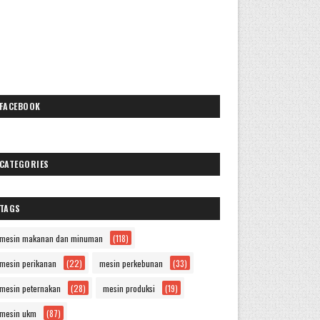
FACEBOOK
CATEGORIES
TAGS
mesin makanan dan minuman
(118)
mesin perikanan
(22)
mesin perkebunan
(33)
mesin peternakan
(28)
mesin produksi
(19)
mesin ukm
(87)