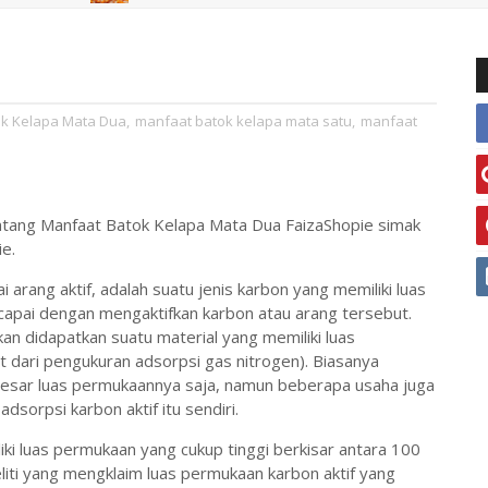
k Kelapa Mata Dua
,
manfaat batok kelapa mata satu
,
manfaat
 tentang Manfaat Batok Kelapa Mata Dua FaizaShopie simak
e.
i arang aktif, adalah suatu jenis karbon yang memiliki luas
icapai dengan mengaktifkan karbon atau arang tersebut.
an didapatkan suatu material yang memiliki luas
 dari pengukuran adsorpsi gas nitrogen). Biasanya
esar luas permukaannya saja, namun beberapa usaha juga
orpsi karbon aktif itu sendiri.
iki luas permukaan yang cukup tinggi berkisar antara 100
ti yang mengklaim luas permukaan karbon aktif yang