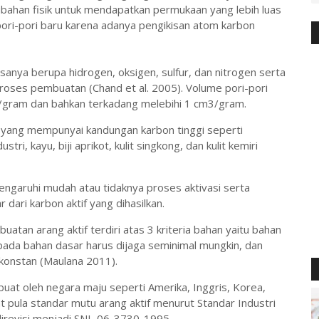
ubahan fisik untuk mendapatkan permukaan yang lebih luas
pori-pori baru karena adanya pengikisan atom karbon
isanya berupa hidrogen, oksigen, sulfur, dan nitrogen serta
roses pembuatan (Chand et al. 2005). Volume pori-pori
m3/gram dan bahkan terkadang melebihi 1 cm3/gram.
n yang mempunyai kandungan karbon tinggi seperti
tri, kayu, biji aprikot, kulit singkong, dan kulit kemiri
ngaruhi mudah atau tidaknya proses aktivasi serta
ari karbon aktif yang dihasilkan.
tan arang aktif terdiri atas 3 kriteria bahan yaitu bahan
ada bahan dasar harus dijaga seminimal mungkin, dan
konstan (Maulana 2011).
ibuat oleh negara maju seperti Amerika, Inggris, Korea,
 pula standar mutu arang aktif menurut Standar Industri
direvisi menjadi SNI 06-3730-1995.