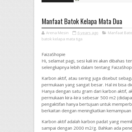
Manfaat Batok Kelapa Mata Dua
Arena Mesin
6 years ago
Manfaat Bato
batok kelapa mata tiga
FaizaShopie
Hi, selamat pagi, sesi kali ini akan dibahas
selengkapnya lebih dalam tentang FaizaShopi
Karbon aktif, atau sering juga disebut sebaga
permukaan yang sangat besar. Hal ini bisa d
Hanya dengan satu gram dari karbon aktif, ak
permukaan kira-kira sebesar 500 m2 (didapat
pengaktifan hanya bertujuan untuk memperb
berkaitan dengan meningkatkan kemampuan ads
Karbon aktif adalah karbon padat yang memil
sampai dengan 2000 m2/g. Bahkan ada peneli