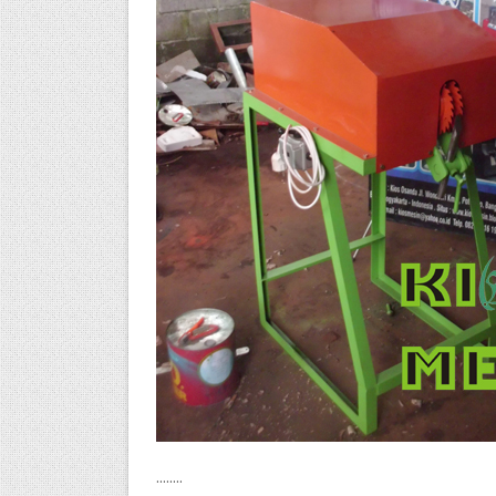
........