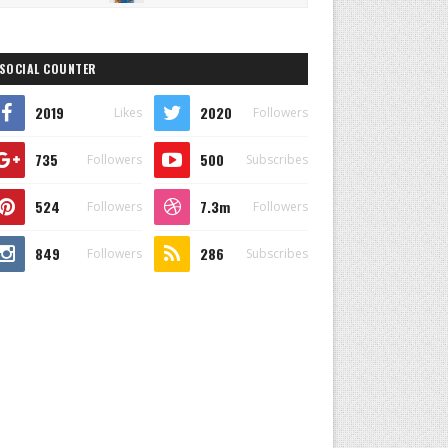
SOCIAL COUNTER
2019
2020
Likes
Followers
735
500
Followers
Subscribes
524
7.3m
Followers
Followers
849
286
Followers
Subscribes