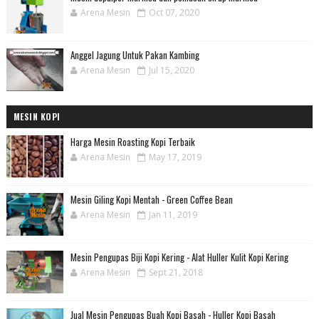
Arena Mesin
Oct 07, 2020
Anggel Jagung Untuk Pakan Kambing
Arena Mesin
Jul 15, 2020
MESIN KOPI
Harga Mesin Roasting Kopi Terbaik
Arena Mesin
May 17, 2019
Mesin Giling Kopi Mentah - Green Coffee Bean
Arena Mesin
Jan 11, 2019
Mesin Pengupas Biji Kopi Kering - Alat Huller Kulit Kopi Kering
Arena Mesin
Sept 21, 2018
Jual Mesin Pengupas Buah Kopi Basah - Huller Kopi Basah