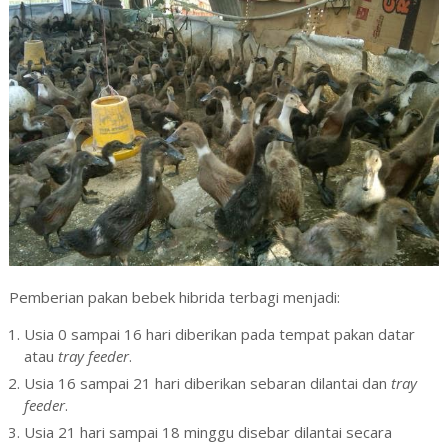
Pemberian pakan bebek hibrida terbagi menjadi:
Usia 0 sampai 16 hari diberikan pada tempat pakan datar
atau
tray
feeder
.
Usia 16 sampai 21 hari diberikan sebaran dilantai dan
tray
feeder
.
Usia 21 hari sampai 18 minggu disebar dilantai secara