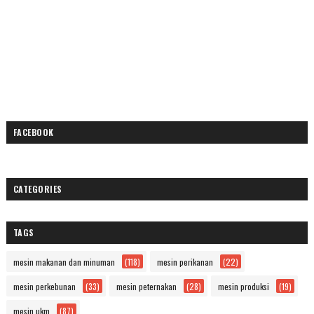
FACEBOOK
CATEGORIES
TAGS
mesin makanan dan minuman
(118)
mesin perikanan
(22)
mesin perkebunan
(33)
mesin peternakan
(28)
mesin produksi
(19)
mesin ukm
(87)