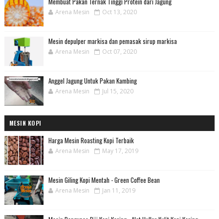
Membuat Pakan Ternak Tinggi Protein dari Jagung
Arena Mesin
Oct 13, 2020
Mesin depulper markisa dan pemasak sirup markisa
Arena Mesin
Oct 07, 2020
Anggel Jagung Untuk Pakan Kambing
Arena Mesin
Jul 15, 2020
MESIN KOPI
Harga Mesin Roasting Kopi Terbaik
Arena Mesin
May 17, 2019
Mesin Giling Kopi Mentah - Green Coffee Bean
Arena Mesin
Jan 11, 2019