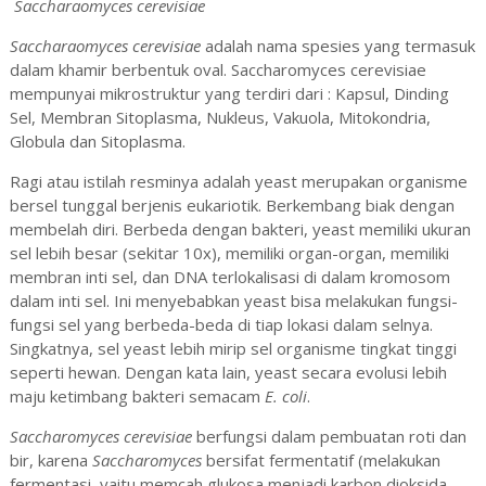
Saccharaomyces cerevisiae
Saccharaomyces cerevisiae
adalah nama spesies yang termasuk
dalam khamir berbentuk oval. Saccharomyces cerevisiae
mempunyai mikrostruktur yang terdiri dari : Kapsul, Dinding
Sel, Membran Sitoplasma, Nukleus, Vakuola, Mitokondria,
Globula dan Sitoplasma.
Ragi atau istilah resminya adalah yeast merupakan organisme
bersel tunggal berjenis eukariotik. Berkembang biak dengan
membelah diri. Berbeda dengan bakteri, yeast memiliki ukuran
sel lebih besar (sekitar 10x), memiliki organ-organ, memiliki
membran inti sel, dan DNA terlokalisasi di dalam kromosom
dalam inti sel. Ini menyebabkan yeast bisa melakukan fungsi-
fungsi sel yang berbeda-beda di tiap lokasi dalam selnya.
Singkatnya, sel yeast lebih mirip sel organisme tingkat tinggi
seperti hewan. Dengan kata lain, yeast secara evolusi lebih
maju ketimbang bakteri semacam
E. coli
.
Saccharomyces cerevisiae
berfungsi dalam pembuatan roti dan
bir, karena
Saccharomyces
bersifat fermentatif (melakukan
fermentasi, yaitu memcah glukosa menjadi karbon dioksida