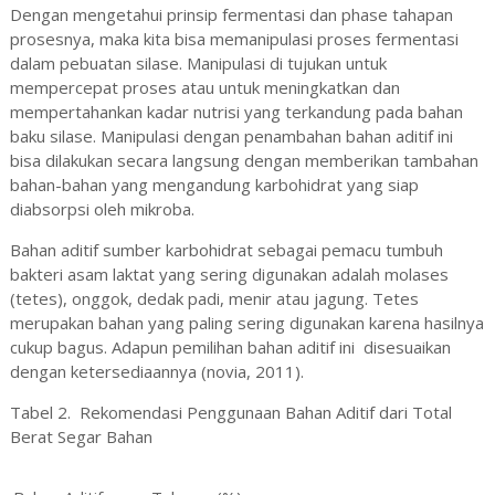
Dengan mengetahui prinsip fer
m
entasi dan phase tahapan
prosesnya, maka kita bisa memanipulasi proses fermentasi
dalam pebuatan silase. Manipulasi di tujukan untuk
mempercepat proses atau untuk meningkatkan dan
mempertahankan kadar nutrisi yang terkandung pada bahan
baku silase. Manipulasi dengan penambahan bahan ad
itif
ini
bisa dilakukan secara langsung dengan memberikan tambahan
bahan-bahan yang mengandung karbohidrat yang siap
diabsorpsi oleh mikroba.
Bahan aditi
f
sumber karbohidrat sebagai pemacu tumbuh
bakteri asam laktat yang sering digunakan adalah molases
(tetes), onggok, dedak padi, menir atau jagung. Tetes
merupakan bahan yang paling sering digunakan karena hasilnya
cukup bagus. Adapun pemilihan bahan aditif ini disesuaikan
dengan ketersediaannya (
novia, 2011
)
.
Tabel 2. Rekomendasi Penggunaan Bahan Ad
i
tif dari Total
Berat Segar Bahan