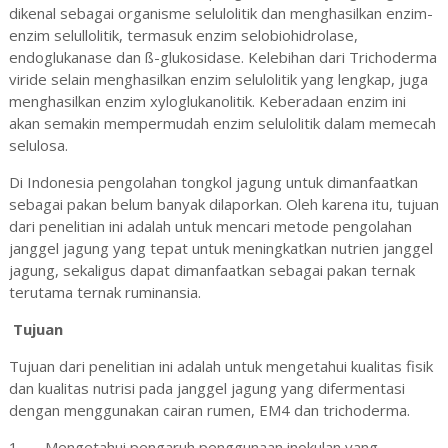
dikenal sebagai organisme selulolitik dan menghasilkan enzim-
enzim selullolitik, termasuk enzim selobiohidrolase,
endoglukanase dan ß-glukosidase. Kelebihan dari Trichoderma
viride selain menghasilkan enzim selulolitik yang lengkap, juga
menghasilkan enzim xyloglukanolitik. Keberadaan enzim ini
akan semakin mempermudah enzim selulolitik dalam memecah
selulosa.
Di Indonesia pengolahan tongkol jagung untuk dimanfaatkan
sebagai pakan belum banyak dilaporkan. Oleh karena itu, tujuan
dari penelitian ini adalah untuk mencari metode pengolahan
janggel jagung yang tepat untuk meningkatkan nutrien janggel
jagung, sekaligus dapat dimanfaatkan sebagai pakan ternak
terutama ternak ruminansia.
Tujuan
Tujuan dari penelitian ini adalah untuk mengetahui kualitas fisik
dan kualitas nutrisi pada janggel jagung yang difermentasi
dengan menggunakan cairan rumen, EM4 dan trichoderma.
1.
Mengetahui pengaruh penggunaan inokulan yang