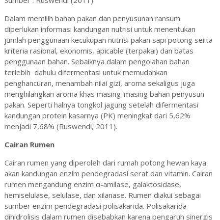
Sumber :
Ruswendi (2011)
Dalam memilih bahan pakan dan penyusunan ransum
diperlukan informasi kandungan nutrisi untuk menentukan
jumlah penggunaan kecukupan nutrisi pakan sapi potong serta
kriteria rasional, ekonomis, apicable (terpakai) dan batas
penggunaan bahan. Sebaiknya dalam pengolahan bahan
terlebih dahulu difermentasi untuk memudahkan
penghancuran, menambah nilai gizi, aroma sekaligus juga
menghilangkan aroma khas masing-masing bahan penyusun
pakan. Seperti halnya tongkol jagung setelah difermentasi
kandungan protein kasarnya (PK) meningkat dari 5,62%
menjadi 7,68% (Ruswendi, 2011).
Cairan Rumen
Cairan rumen yang diperoleh dari rumah potong hewan kaya
akan kandungan enzim pendegradasi serat dan vitamin. Cairan
rumen mengandung enzim α-amilase, galaktosidase,
hemiselulase, selulase, dan xilanase. Rumen diakui sebagai
sumber enzim pendegradasi polisakarida. Polisakarida
dihidrolisis dalam rumen disebabkan karena pengaruh sinergis