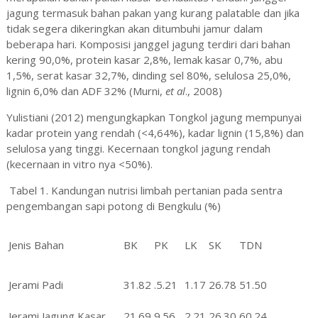
jagung termasuk bahan pakan yang kurang palatable dan jika
tidak segera dikeringkan akan ditumbuhi jamur dalam
beberapa hari. Komposisi janggel jagung terdiri dari bahan
kering 90,0%, protein kasar 2,8%, lemak kasar 0,7%, abu
1,5%, serat kasar 32,7%, dinding sel 80%, selulosa 25,0%,
lignin 6,0% dan ADF 32% (Murni,
et al
., 2008)
Yulistiani (2012) mengungkapkan Tongkol jagung mempunyai
kadar protein yang rendah (<4,64%), kadar lignin (15,8%) dan
selulosa yang tinggi. Kecernaan tongkol jagung rendah
(kecernaan in vitro nya <50%).
Tabel 1. Kandungan nutrisi limbah pertanian pada sentra
pengembangan sapi potong di Bengkulu (%)
Jenis Bahan
BK
PK
LK
SK
TDN
Jerami Padi
31.82
.5.21
1.17
26.78
51.50
Jerami Jagung Kasar
21.69
9.56
2.21
26.30
60.24