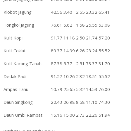
Klobot Jagung
42.56
3.40
2.55
23.32
65.41
Tongkol Jagung
76.61
5.62
1.58
25.55
53.08
Kulit Kopi
91.77
11.18
2.50
21.74
57.20
Kulit Coklat
89.37
14.99
6.26
23.24
55.52
Kulit Kacang Tanah
87.38
5.77
2.51
73.37
31.70
Dedak Padi
91.27
10.26
2.32
18.51
55.52
Ampas Tahu
10.79
25.65
5.32
14.53
76.00
Daun Singkong
22.43
26.98
8.58
11.10
74.30
Daun Umbi Rambat
15.16
15.00
2.73
22.26
51.94