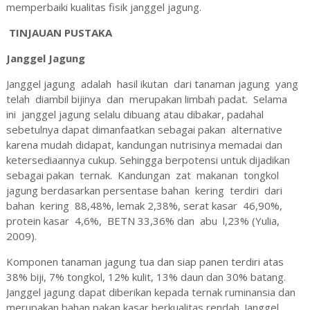
memperbaiki kualitas fisik janggel jagung.
TINJAUAN PUSTAKA
Janggel Jagung
Janggel jagung
adalah
hasil ikutan
dari tanaman jagung
yang
telah
diambil bijinya
dan
merupakan limbah padat.
Selama
ini
janggel jagung selalu dibuang atau dibakar, padahal
sebetulnya dapat dimanfaatkan sebagai pakan
alternative
karena mudah didapat, kandungan nutrisinya memadai dan
ketersediaannya cukup. Sehingga berpotensi untuk dijadikan
sebagai pakan
ternak.
Kandungan
zat
makanan
tongkol
jagung berdasarkan persentase bahan
kering
terdiri
dari
bahan
kering
88,48%, lemak 2,38%, serat kasar
46,90%,
protein kasar
4,6%,
BETN 33,36% dan
abu
l,23% (Yulia,
2009).
Komponen tanaman jagung tua dan siap panen terdiri atas
38% biji, 7% tongkol, 12% kulit, 13% daun dan 30% batang.
Janggel jagung dapat diberikan kepada ternak ruminansia dan
merupakan bahan pakan kasar berkualitas rendah. Janggel