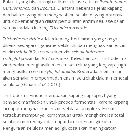
Bakteri yang bisa menghasilkan selulase adalah
Pseudomonas
,
Cellulomonas
, dan
Bacillus
. Diantara beberapa jenis kapang
dan bakteri yang bisa menghasilkan selulase, yang potensial
untuk dikembangkan dalam pembuatan enzim selulase salah
satunya adalah kapang
Trichoderma viride
.
Trichoderma viride
adalah kapang berfilamen yang sangat
dikenal sebagai organisme selulolitik dan menghasilkan enzim-
enzim
selullolitik
, termasuk enzim
selobiohidrolase
,
endoglukanase
dan
ß-glukosidase
. Kelebihan dari Trichoderma
virideselain menghasilkan enzim selulolitik yang lengkap, juga
menghasilkan enzim
xyloglukanolitik
. Keberadaan enzim ini
akan semakin mempermudah enzim selulolitik dalam memecah
selulosa (Gunam
et al.
2010).
Trichoderma viridae merupakan kapang saprophyt yang
banyak dimanfaatkan untuk proses fermentasi, karena kapang
ini dapat menghasilkan enzim selulase kompleks. Enzim
tersebut mempunyai kemampuan untuk menghidrolisa total
selulase murni yang tidak dapat larut menjadi glukosa.
Penguraian selulosa menjadi glukosa akan meningkatkan