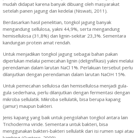
mudah didapat karena banyak dibuang oleh masyarakat
setelah panen jagung dan kedelai (Niswati, 2011).
Berdasarkan hasil penelitian, tongkol jagung banyak
mengandung sellulosa, yakni 44,9%, serta mengandung
hemisellulosa (31,8%) dan lignin-sekitar 23,3%. Sementara
kandungan protein amat rendah.
Untuk menjadikan tongkol jagung sebagai bahan pakan
diperlukan melalui pemecahan lignin (delignifikasi) yakni melalui
perendaman dalam larutan NaCl 1%. Perlakuan tersebut perlu
dilanjutkan dengan perendaman dalam larutan NaOH 15%.
Untuk pemecahan sellulosa dan hemisellulosa menjadi gula-
gula sederhana, perlu dilanjutkan dengan fermentasi dengan
mikroba sellulatik. Mikroba sellulatik, bisa berupa kapang
(jamur) maupun bakteri.
Jenis kapang yang baik untuk pengolahan tongkol antara lain
Trichoderma viride. Sementara untuk bakteri, bisa
menggunakan bakteri-bakteri sellulatik dari isi rumen sapi atau
kambing (Guntoro, 2009).