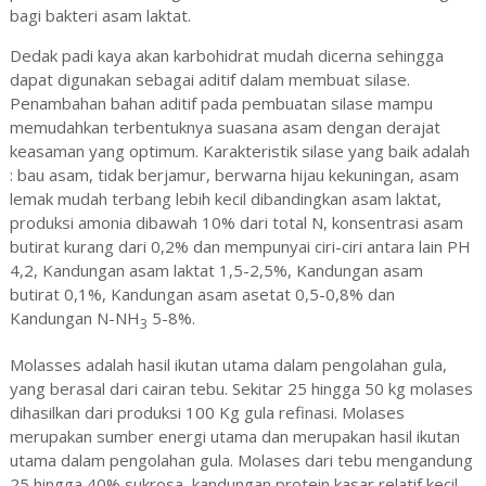
bagi bakteri asam laktat.
Dedak padi kaya akan karbohidrat mudah dicerna sehingga
dapat digunakan sebagai aditif dalam membuat silase.
Penambahan bahan aditif pada pembuatan silase mampu
memudahkan terbentuknya suasana asam dengan derajat
keasaman yang optimum. Karakteristik silase yang baik adalah
: bau asam, tidak berjamur, berwarna hijau kekuningan, asam
lemak mudah terbang lebih kecil dibandingkan asam laktat,
produksi amonia dibawah 10% dari total N, konsentrasi asam
butirat kurang dari 0,2% dan mempunyai ciri-ciri antara lain PH
4,2, Kandungan asam laktat 1,5-2,5%, Kandungan asam
butirat 0,1%, Kandungan asam asetat 0,5-0,8% dan
Kandungan N-NH
5-8%.
3
Molasses adalah hasil ikutan utama dalam pengolahan gula,
yang berasal dari cairan tebu. Sekitar 25 hingga 50 kg molases
dihasilkan dari produksi 100 Kg gula refinasi
.
Molases
merupakan sumber energi utama dan merupakan hasil ikutan
utama dalam pengolahan gula. Molases dari tebu mengandung
25 hingga 40% sukrosa, kandungan protein kasar relatif kecil